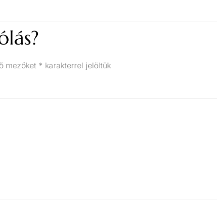
ólás?
ző mezőket
*
karakterrel jelöltük