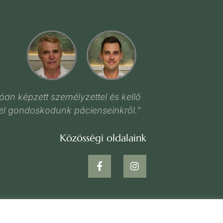
óan képzett személyzettel és kellő
el gondoskodunk pácienseinkről.”
Közösségi oldalaink