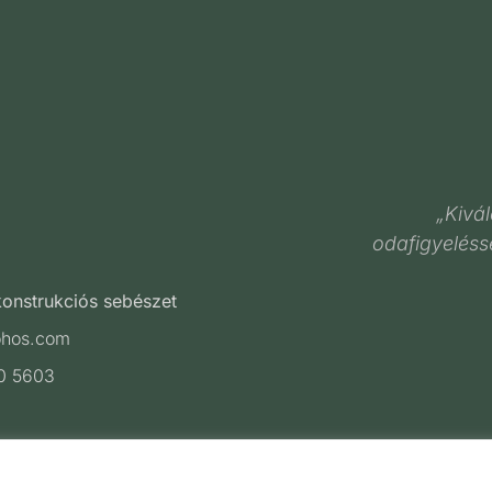
„Kivál
odafigyeléss
ekonstrukciós sebészet
ohos.com
0 5603