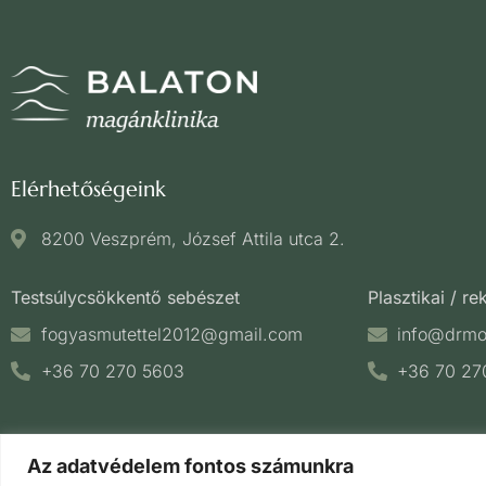
Elérhetőségeink
8200 Veszprém, József Attila utca 2.
Testsúlycsökkentő sebészet
Plasztikai / r
fogyasmutettel2012@gmail.com
info@drm
+36 70 270 5603
+36 70 27
Az adatvédelem fontos számunkra